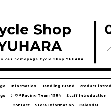
ycle Shop
YUHARA
to our homepage Cycle Shop YUHARA
age
Information
Handling Brand
Product intro
けやきRacing Team 1984
age
Staff Introduction
Contact
Store Information
Calendar