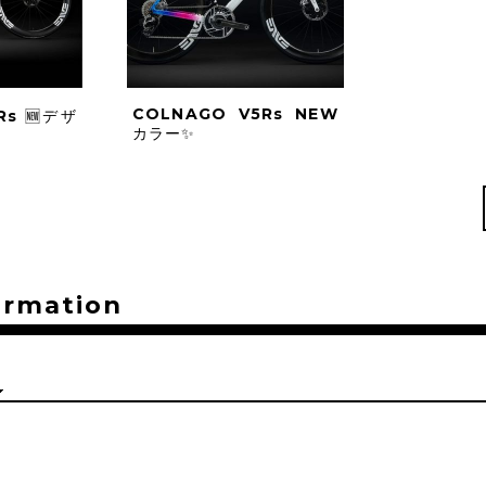
COLNAGO V5Rs NEW
Rs 🆕デザ
カラー✨
ormation