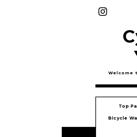
C
Welcome 
Top P
Bicycle W