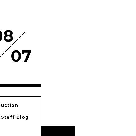
08
07
duction
Staff Blog