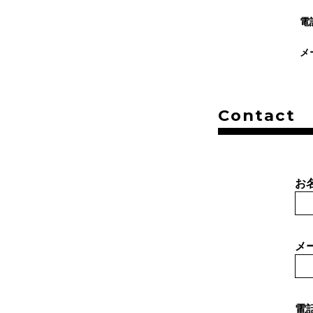
電
メ
Contact
お
メ
電