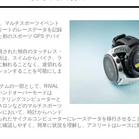
は、
マルチスポーツイベント
リートのレースデータを
記録
初のスポーツ GPS デバイ
に開発された独自のタッチレス・
術は、
スイムからバイク、ラ
に触れることなく、
途切れる
ションすることを可能にしま
ステムの一部として、RIVAL
ハンドオーバーモードは
 サイクリングコンピューターと
スロンなどのマルチスポーツ
ンにおいて
、
時計からハンド
られたサイクルコンピューターに
レースデータを移行させるこ
に確認しやすく、簡単に状況を理解し、
アスリートはレースに