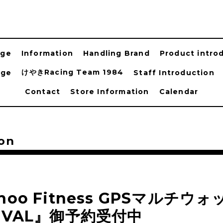
age
Information
Handling Brand
Product intro
けやきRacing Team 1984
age
Staff Introduction
Contact
Store Information
Calendar
on
hoo Fitness GPSマルチウォ
IVAL』御予約受付中