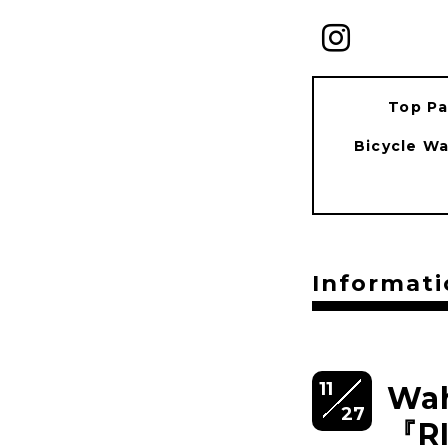
Top P
Bicycle W
Informati
11
Wa
27
『R