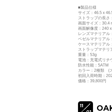
■製品仕様
サイズ：46.5 x 46.5
ストラップの長さ：25
画面サイズ：30.4 m
画面解像度：240 x
レンズマテリアル
ベゼルマテリアル
ケースマテリアル
ストラップマテリ
重量：53g
電池：充電式リチウ
防水性能：5ATM
カラー：2種類 (
初回入荷時期：20
価格：39,800円
11
OA
01