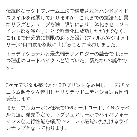
伝統的なラグドフレーム工法で構成されるハンドメイド
これまでの製法とは異
スタイルを
踏襲しておりますが、
なりラグとチューブを独自設計により一体化
させ、ジョ
イント部を減らすことで軽量化に成功しただけでなく、
これまで部分的に制限のあった設計(フォルムやジオメト
リー)
の自由度を格段に上げることに成功しました。
トラディショナルと最先端テクノロジーの融合でまた一
つ理想のロ
ードバイクへと近づいた、新たなCの誕生で
す。
3次元デジタル整形され３Dプリントを応用し、
一部チタ
ニウム製ラグを使用したリミテッドエディションも同時
発
売します。
また、フルカーボン仕様でC68オールロード、
C68グラベ
ルも追加発売予定で、
ラグジュアリーかつハイパフォー
幅広いシーンで堪能いただけるライ
マンスな走行性能を
ンナップとなっております。