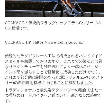
COLNAGOの伝統的フラッグシップモデルCシリーズの
C68登場です。
COLNAGO HP→
https://www.colnago.co.jp/
伝統的なラグドフレーム工法で構成されるハンドメイド
これまでの製法とは異
スタイルを
踏襲しておりますが、
なりラグとチューブを独自設計により一体化
させ、ジョ
イント部を減らすことで軽量化に成功しただけでなく、
これまで部分的に制限のあった設計(フォルムやジオメト
リー)
の自由度を格段に上げることに成功しました。
トラディショナルと最先端テクノロジーの融合でまた一
つ理想のロ
ードバイクへと近づいた、新たなCの誕生で
す。