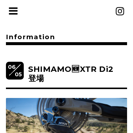
Information
06
SHIMAMO🆕XTR Di2
05
登場