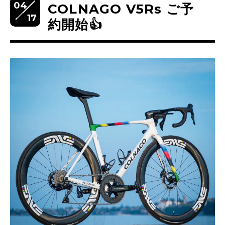
04
COLNAGO V5Rs ご予
17
約開始👍