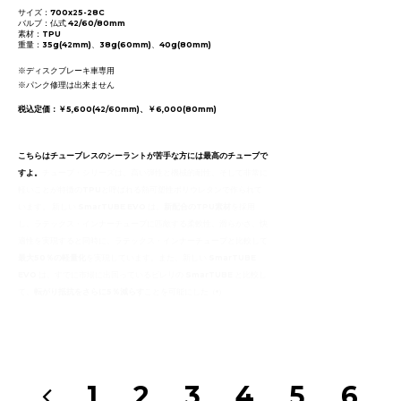
サイズ：700x25-28C
バルブ：仏式 42/60/80mm
素材：TPU
重量：35g(42mm)、38g(60mm)、40g(80mm)
※ディスクブレーキ車専用
※パンク修理は出来ません
税込定価：￥5,600(42/60mm)、￥6,000(
80mm)
こちらはチューブレスのシーラントが苦手な方には最高のチューブで
すよ。
チューブ・シリーズは、高い弾性と機械的耐性、
そして非常に
軽いことが特徴のTPUと呼ばれる熱可塑性ポリウレ
タンで作られて
います。 新しい SmarTUBE EVO は、
新配合のTPU素材
を採用
し、ラテックス・
インナーチューブに匹敵する柔軟性、滑らかさ、
快
適性を実現すると同時に、ラテックス・
インナーチューブと比較して
最大50％の軽量化
を実現しています
。また、新しい SmarTUBE
EVO は、すでに市場に出回っているピレリの SmarTUBE と比較し
て、
転がり抵抗をさらに5％減らす
ことを可能にした
（*
）
1
2
3
4
5
6